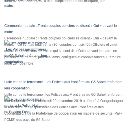
lundi 02 décembre 2019, a été exceptionnellement marquée, par
Cérémonie nuptiale : Trente couples policiers se disent « Oui » devant le
maire.
Cérémonie nuptiale : Trente couples policiers se disent « Oui » devant le
maire. Ce sont au total trente (30) couples dont six (06) Officiers et vingt-
quatre Sous-Officiers de Police qui se sont dit « Oui » devant le maire, en
présence de parents, proches, amis, collègues et connaissances. C’était ce
jeudi 28 novembre
Lutte contre le terrorisme : Les Polices aux frontières du G5 Sahel renforcent
leur coopération.
Lutte contre le terrorisme : les Polices aux Frontières du G5 Sahel renforcent
leur coopération. Le mercredi 20 novembre 2019 a débuté à Ouagadougou
la rencontre des responsables des Polices aux Frontières et des
Coordinateurs de la Plateforme de coopération en matière de sécurité (PaF-
PCMS) des pays du G5 Sahel.