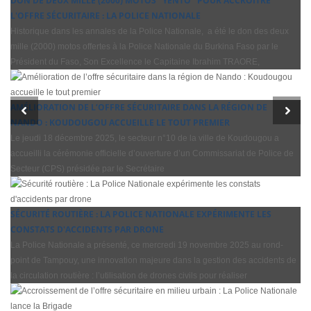
DON DE DEUX MILLE (2000) MOTOS ''YENTO'' POUR ACCROITRE
L'OFFRE SÉCURITAIRE : LA POLICE NATIONALE
Historique dans les annales de la Police Nationale, a été le don des deux
mille (2000) motos offertes à la Police Nationale du Burkina Faso par le
Président du Faso, Son Excellence le Capitaine Ibrahim TRAORE,
AMÉLIORATION DE L’OFFRE SÉCURITAIRE DANS LA RÉGION DE
NANDO : KOUDOUGOU ACCUEILLE LE TOUT PREMIER
Le jeudi 18 décembre 2025, le secteur n°10 de la ville de Koudougou a
accueilli la cérémonie officielle d’ouverture d’un Commissariat de Police de
Secteur (CPS) présidée par le Secrétaire
SÉCURITÉ ROUTIÈRE : LA POLICE NATIONALE EXPÉRIMENTE LES
CONSTATS D'ACCIDENTS PAR DRONE
La Police Nationale a présenté, ce mercredi 19 novembre 2025 au rond-
point de Tampouy, une innovation majeure dans la gestion des accidents de
la circulation routière : l’utilisation de drones civils pour réaliser