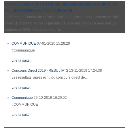
ACCROISSEMENT DE L’OFFRE SÉCURITAIRE EN MILIEU URBAIN : LA
POLICE NATIONALE LANCE LA BRIGADE
Le Directeur Général de la Police Nationale, l’Inspecteur Général de Police
Thierry Dofizouho TUINA, a présidé, dans la matinée de ce mercredi 10
septembre 2025 à Ouagadougou, la
COMMUNIQUE
07-01-2020 15:28:28
#Communiqué
Lire la suite...
Concours Direct 2019 - RESULTATS
13-11-2019 17:24:38
Les résultats, après écrit, du concours direct de...
Lire la suite...
Communiqué
29-10-2019 16:20:02
#COMMUNIQUE
Lire la suite...