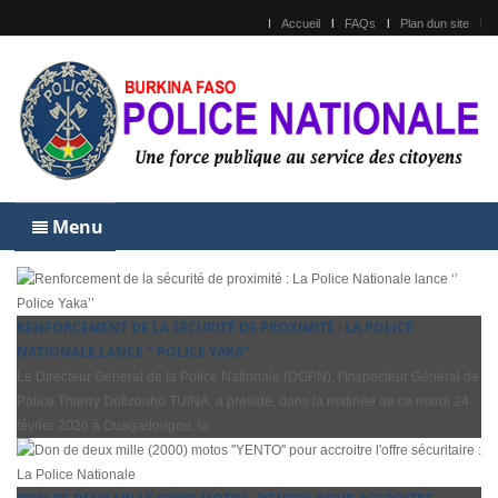
Accueil
FAQs
Plan dun site
Menu
RENFORCEMENT DE LA SÉCURITÉ DE PROXIMITÉ : LA POLICE
NATIONALE LANCE ‘’ POLICE YAKA’’
Le Directeur Général de la Police Nationale (DGPN), l’Inspecteur Général de
Police Thierry Dofizouho TUINA, a présidé, dans la matinée de ce mardi 24
février 2026 à Ouagadougou, la