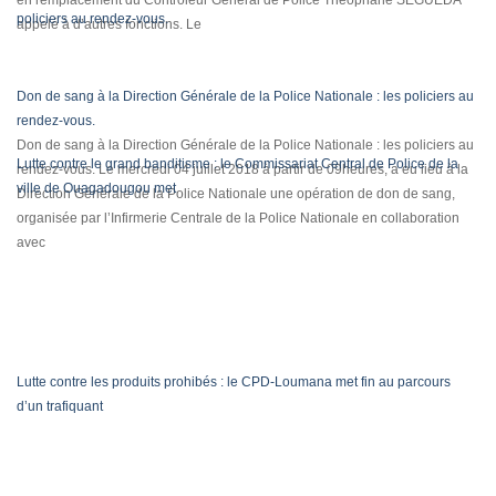
en remplacement du Contrôleur Général de Police Théophane SEGUEDA
appelé à d’autres fonctions. Le
Don de sang à la Direction Générale de la Police Nationale : les policiers au
rendez-vous.
Don de sang à la Direction Générale de la Police Nationale : les policiers au
Lutte contre le grand banditisme : le Commissariat Central de Police de la
rendez-vous. Le mercredi 04 juillet 2018 à partir de 09heures, a eu lieu à la
ville de Ouagadougou met
Direction Générale de la Police Nationale une opération de don de sang,
organisée par l’Infirmerie Centrale de la Police Nationale en collaboration
avec
Lutte contre les produits prohibés : le CPD-Loumana met fin au parcours
d’un trafiquant