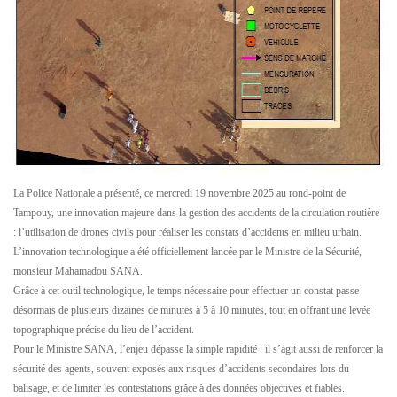
La Police Nationale a présenté, ce mercredi 19 novembre 2025 au rond-point de
Tampouy, une innovation majeure dans la gestion des accidents de la circulation routière
: l’utilisation de drones civils pour réaliser les constats d’accidents en milieu urbain.
L’innovation technologique a été officiellement lancée par le Ministre de la Sécurité,
monsieur Mahamadou SANA.
Grâce à cet outil technologique, le temps nécessaire pour effectuer un constat passe
désormais de plusieurs dizaines de minutes à 5 à 10 minutes, tout en offrant une levée
topographique précise du lieu de l’accident.
Pour le Ministre SANA, l’enjeu dépasse la simple rapidité : il s’agit aussi de renforcer la
sécurité des agents, souvent exposés aux risques d’accidents secondaires lors du
balisage, et de limiter les contestations grâce à des données objectives et fiables.