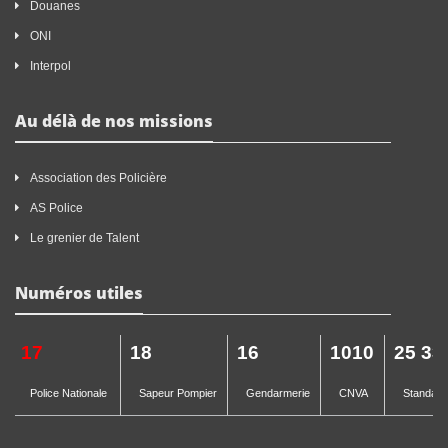
Douanes
ONI
Interpol
Au délà de nos missions
Association des Policière
AS Police
Le grenier de Talent
Numéros utiles
17
18
16
1010
25 33
Police Nationale
Sapeur Pompier
Gendarmerie
CNVA
Standard 