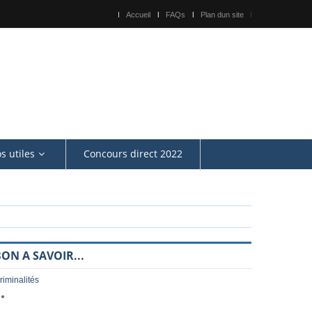
Accueil
FAQs
Plan dun site
os utiles
Concours direct 2022
ON A SAVOIR...
riminalités