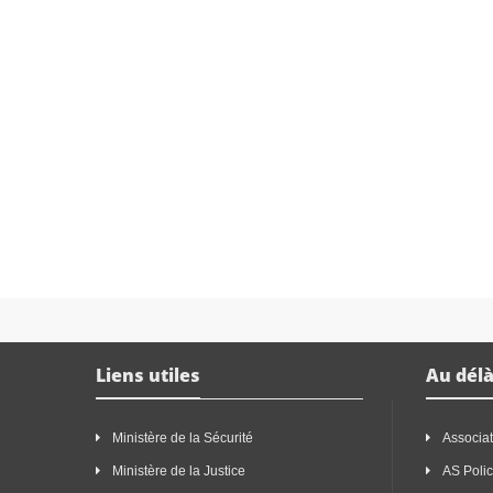
Liens utiles
Au délà
Ministère de la Sécurité
Associat
Ministère de la Justice
AS Poli