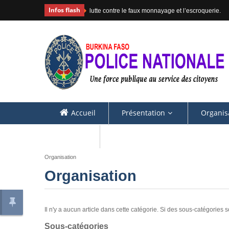
Infos flash
lutte contre le faux monnayage et l’escroquerie.
Accueil
Présentation
Organis
Contacts
Organisation
Organisation
Il n'y a aucun article dans cette catégorie. Si des sous-catégories s
Sous-catégories