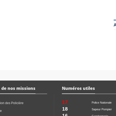
A
 de nos missions
Numéros utiles
17
Police Nationale
ion des Policière
18
Sapeur Pompier
ce
16