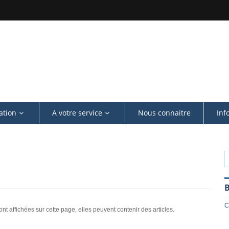
ation
A votre service
Nous connaitre
Inf
B
C
ont affichées sur cette page, elles peuvent contenir des articles.