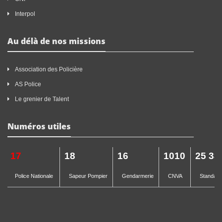
Interpol
Au délà de nos missions
Association des Policière
AS Police
Le grenier de Talent
Numéros utiles
17
18
16
1010
25 33
Police Nationale
Sapeur Pompier
Gendarmerie
CNVA
Standard 