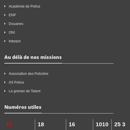
Académie de Police
ENP
Douanes
ONI
Interpol
Au délà de nos missions
Association des Policière
AS Police
Le grenier de Talent
Numéros utiles
17
18
16
1010
25 33