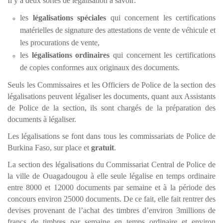
Il y a deux sortes de légalisation à savoir:
les
légalisations
spéciales
qui concernent les certifications
matérielles de signature des attestations de vente de véhicule et
les procurations de vente,
les
légalisations
ordinaires
qui
concernent les certifications
de copies conformes aux originaux des documents.
Seuls les Commissaires et les Officiers de Police de la section des
légalisations
peuvent légaliser les documents, quant aux Assistants
de Police de la section, ils sont chargés de la préparation des
documents à légaliser.
Les
légalisations
se font dans tous les commissariats de Police de
Burkina Faso, sur place et
gratuit
.
La section des
légalisations
du Commissariat Central de Police de
la ville de Ouagadougou à elle seule légalise en temps ordinaire
entre 8000 et 12000 documents par semaine et à la période des
concours environ 25000 documents. De ce fait, elle fait rentrer des
devises provenant de l’achat des timbres d’environ 3millions de
francs de timbres par semaine en temps ordinaire et environ