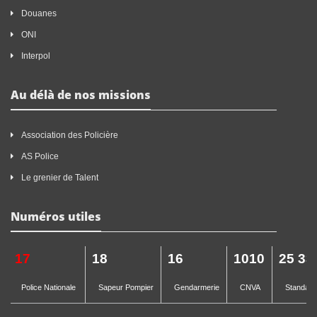
Douanes
ONI
Interpol
Au délà de nos missions
Association des Policière
AS Police
Le grenier de Talent
Numéros utiles
17
18
16
1010
25 33
Police Nationale
Sapeur Pompier
Gendarmerie
CNVA
Standard 