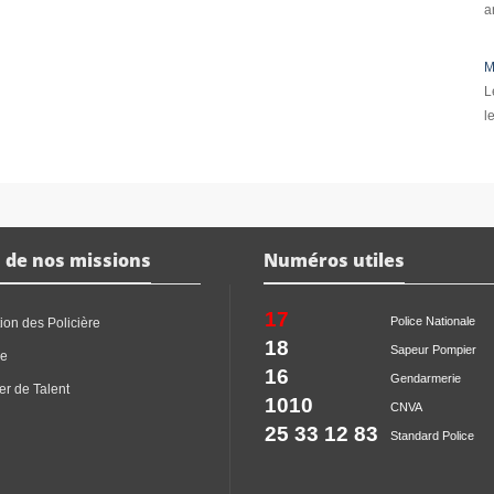
a
M
L
l
 de nos missions
Numéros utiles
17
Police Nationale
ion des Policière
18
Sapeur Pompier
ce
16
Gendarmerie
er de Talent
1010
CNVA
25 33 12 83
Standard Police