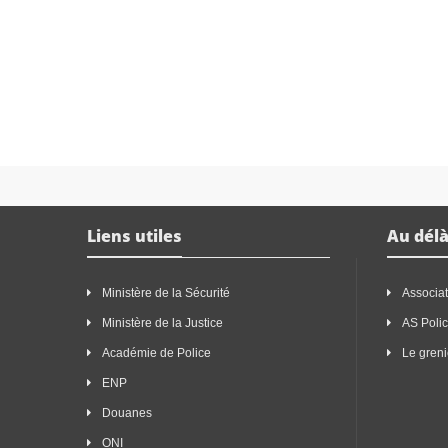
Liens utiles
Au délà
Ministère de la Sécurité
Associat
Ministère de la Justice
AS Poli
Académie de Police
Le greni
ENP
Douanes
ONI