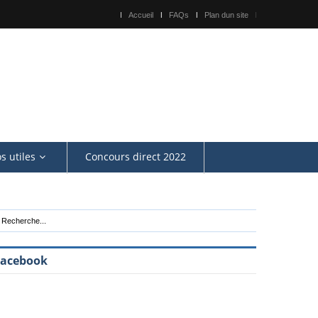
Accueil
FAQs
Plan dun site
os utiles
Concours direct 2022
Facebook