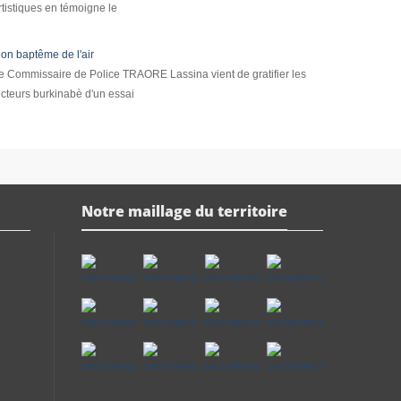
rtistiques en témoigne le
on baptême de l'air
e Commissaire de Police TRAORE Lassina vient de gratifier les
ecteurs burkinabè d'un essai
Notre maillage du territoire