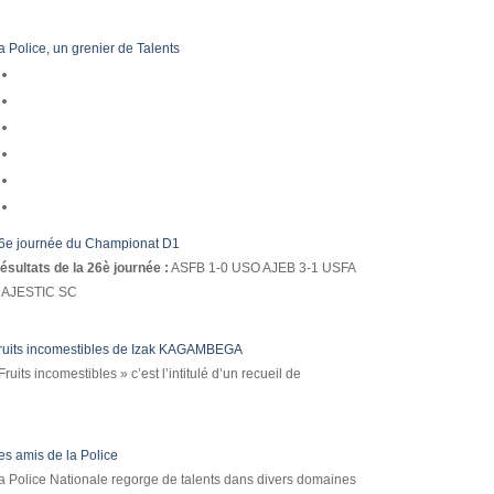
a Police, un grenier de Talents
6e journée du Championat D1
ésultats de la 26è journée :
ASFB 1-0 USO AJEB 3-1 USFA
AJESTIC SC
ruits incomestibles de Izak KAGAMBEGA
Fruits incomestibles » c’est l’intitulé d’un recueil de
es amis de la Police
a Police Nationale regorge de talents dans divers domaines