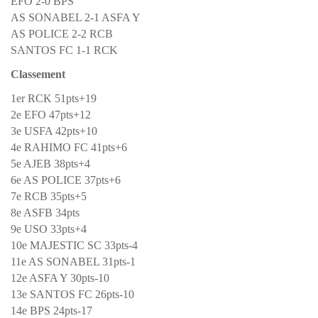
EFO 2-0 BPS
AS SONABEL 2-1 ASFA Y
AS POLICE 2-2 RCB
SANTOS FC 1-1 RCK
Classement
1er RCK 51pts+19
2e EFO 47pts+12
3e USFA 42pts+10
4e RAHIMO FC 41pts+6
5e AJEB 38pts+4
6e AS POLICE 37pts+6
7e RCB 35pts+5
8e ASFB 34pts
9e USO 33pts+4
10e MAJESTIC SC 33pts-4
11e AS SONABEL 31pts-1
12e ASFA Y 30pts-10
13e SANTOS FC 26pts-10
14e BPS 24pts-17