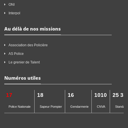
ONI
Interpol
Au délà de nos missions
Association des Policière
AS Police
Le grenier de Talent
Numéros utiles
17
18
16
1010
25 33
Police Nationale
Sapeur Pompier
Gendarmerie
CNVA
Standard 