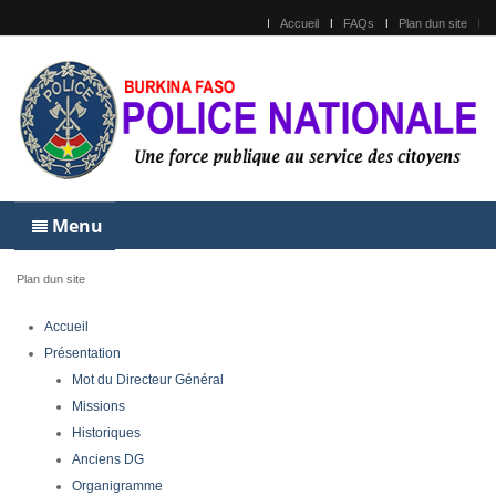
Accueil
FAQs
Plan dun site
Menu
Plan dun site
Accueil
Présentation
Mot du Directeur Général
Missions
Historiques
Anciens DG
Organigramme