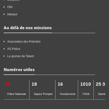
ONI
Interpol
Au délà de nos missions
Association des Policière
AS Police
Le grenier de Talent
Numéros utiles
17
18
16
1010
25 33
Police Nationale
Sapeur Pompier
Gendarmerie
CNVA
Standard 