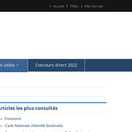
Accueil
FAQs
Plan dun site
os utiles
Concours direct 2022
rticles les plus consultés
Passeport
Carte Nationale d'Identité Burkinabè