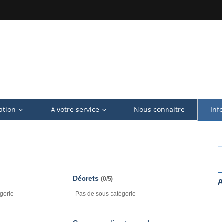
#COMMUNIQUE
ation
A votre service
Nous connaitre
Inf
Décrets
(0/5)
A
gorie
Pas de sous-catégorie