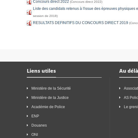
Concours direct 2022
(Concours direct 2022)
Liste des candidats retenus à l'issue des épreuves physiques e
session de 2018)
RESULTATS DEFINITIFS DU CONCOURS DIRECT 2019
(Conco
Liens utiles
Au délà
Ministère de la Sécurité
Associat
Ministère de la Justice
AS Poli
Académie de Police
Le greni
ENP
Douanes
ONI