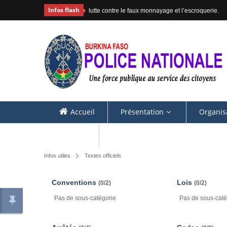
Infos flash
lutte contre le faux monnayage et l’escroquerie.
Accueil
Présentation
Organis
Contacts
Infos utiles
Textes officiels
Conventions
Lois
(0/2)
(0/2)
Pas de sous-catégorie
Pas de sous-caté