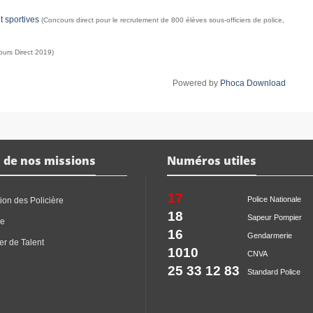
t sportives
(Concours direct pour le recrutement de 800 élèves sous-officiers de police,
urs Direct 2019)
Powered by
Phoca Download
 de nos missions
Numéros utiles
17
Police Nationale
ion des Policière
18
Sapeur Pompier
ce
16
Gendarmerie
er de Talent
1010
CNVA
25 33 12 83
Standard Police