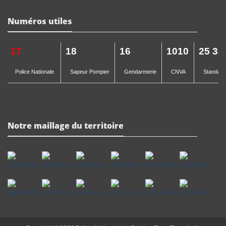
Numéros utiles
17
18
16
1010
25 33
Police Nationale
Sapeur Pompier
Gendarmerie
CNVA
Standard 
Notre maillage du territoire