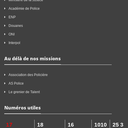
Ministère de la Justice
Académie de Police
ENP
Douanes
ONI
Interpol
Au délà de nos missions
Association des Policière
AS Police
Le grenier de Talent
Numéros utiles
17
18
16
1010
25 33