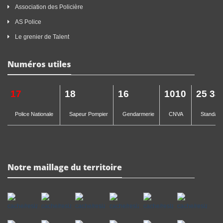
Association des Policière
AS Police
Le grenier de Talent
Numéros utiles
17
18
16
1010
25 33
Police Nationale
Sapeur Pompier
Gendarmerie
CNVA
Standard 
Notre maillage du territoire