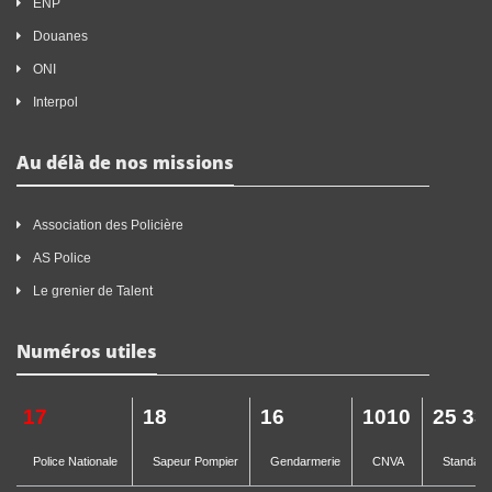
ENP
Douanes
ONI
Interpol
Au délà de nos missions
Association des Policière
AS Police
Le grenier de Talent
Numéros utiles
17
18
16
1010
25 33
Police Nationale
Sapeur Pompier
Gendarmerie
CNVA
Standard 