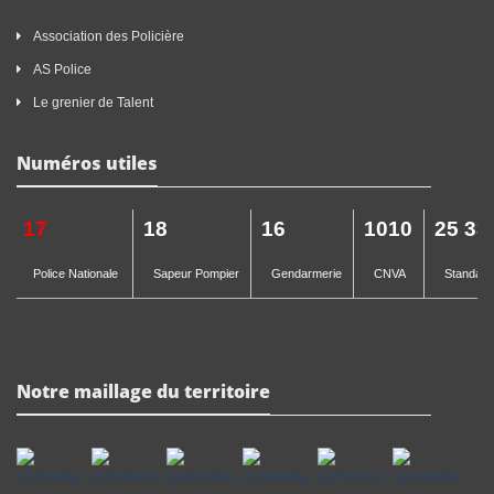
Association des Policière
AS Police
Le grenier de Talent
Numéros utiles
17
18
16
1010
25 33
Police Nationale
Sapeur Pompier
Gendarmerie
CNVA
Standard 
Notre maillage du territoire