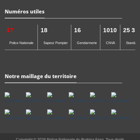
Numéros utiles
17
18
16
1010
25 33
Police Nationale
Sapeur Pompier
Gendarmerie
CNVA
Standard 
Notre maillage du territoire
Copyright © 2026 Police Nationale du Burkina Faso. Tous droits