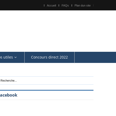
Accueil
FAQs
Plan dun site
os utiles
Concours direct 2022
Facebook