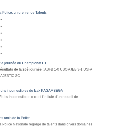
a Police, un grenier de Talents
6e journée du Championat D1
ésultats de la 26è journée :
ASFB 1-0 USO AJEB 3-1 USFA
AJESTIC SC
ruits incomestibles de Izak KAGAMBEGA
Fruits incomestibles » c’est l’intitulé d’un recueil de
es amis de la Police
a Police Nationale regorge de talents dans divers domaines