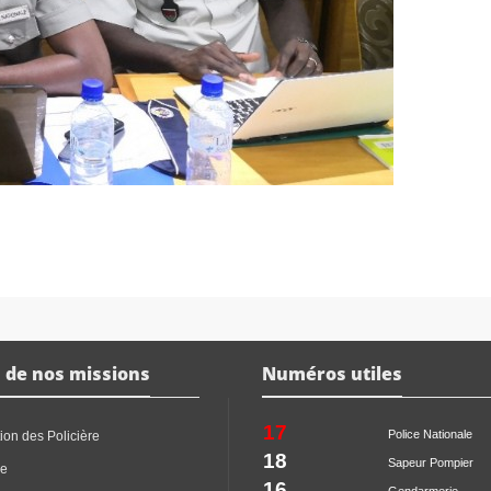
 de nos missions
Numéros utiles
17
Police Nationale
ion des Policière
18
Sapeur Pompier
ce
16