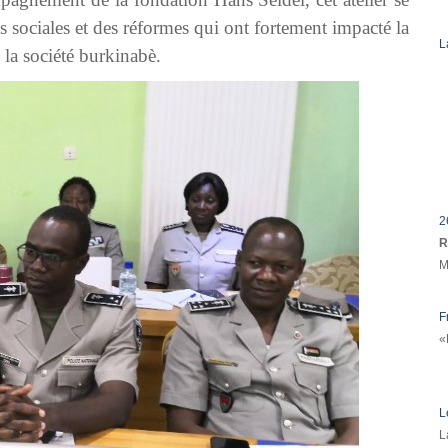
 sociales et des réformes qui ont fortement impacté la
L
 la société burkinabè.
2
R
M
F
«
L
L