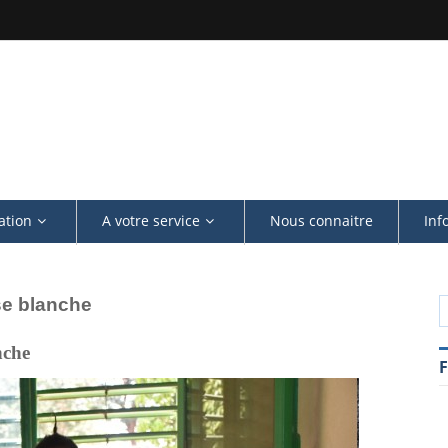
#COMMUNIQUE
ation
A votre service
Nous connaitre
Inf
use blanche
anche