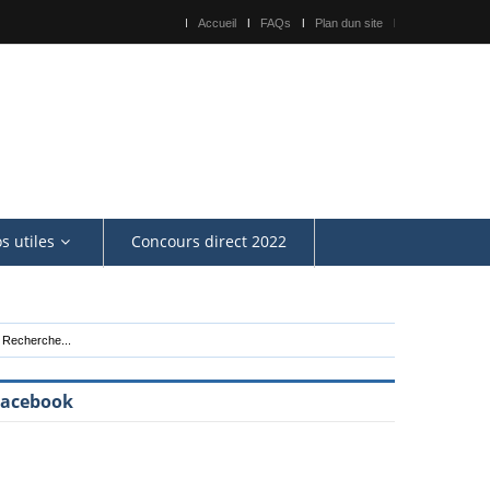
Accueil
FAQs
Plan dun site
os utiles
Concours direct 2022
Facebook