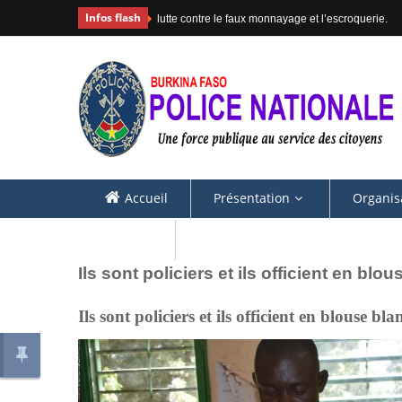
Infos flash
lutte contre le faux monnayage et l’escroquerie.
Accueil
Présentation
Organis
Contacts
Ils sont policiers et ils officient en blo
Ils sont policiers et ils officient en blouse bl