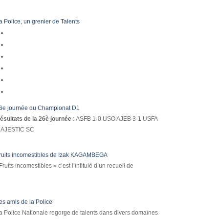
a Police, un grenier de Talents
6e journée du Championat D1
ésultats de la 26è journée :
ASFB 1-0 USO AJEB 3-1 USFA
AJESTIC SC
ruits incomestibles de Izak KAGAMBEGA
Fruits incomestibles » c’est l’intitulé d’un recueil de
es amis de la Police
a Police Nationale regorge de talents dans divers domaines