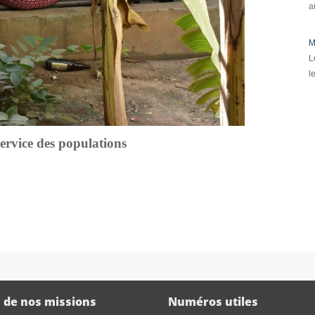
a
M
L
l
service des populations
 de nos missions
Numéros utiles