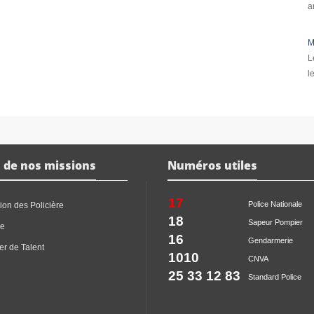
a
M
L
l
 de nos missions
Numéros utiles
17
Police Nationale
ion des Policière
18
Sapeur Pompier
ce
16
Gendarmerie
er de Talent
1010
CNVA
25 33 12 83
Standard Police