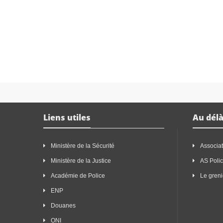
Liens utiles
Au délà
Ministère de la Sécurité
Associat
Ministère de la Justice
AS Poli
Académie de Police
Le greni
ENP
Douanes
ONI