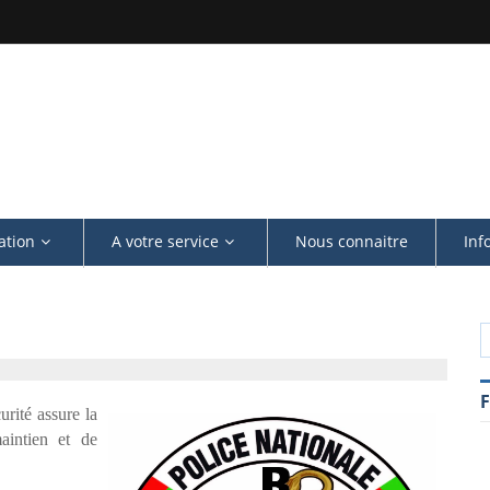
ation
A votre service
Nous connaitre
Inf
rité assure la
aintien et de