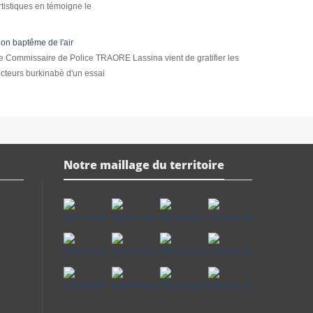
rtistiques en témoigne le
on baptême de l'air
e Commissaire de Police TRAORE Lassina vient de gratifier les
ecteurs burkinabè d'un essai
Notre maillage du territoire