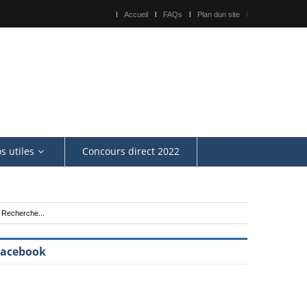
Accueil
FAQs
Plan dun site
os utiles
Concours direct 2022
Facebook