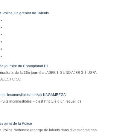
a Police, un grenier de Talents
6e journée du Championat D1
ésultats de la 26è journée :
ASFB 1-0 USO AJEB 3-1 USFA
AJESTIC SC
ruits incomestibles de Izak KAGAMBEGA
Fruits incomestibles » c’est l’intitulé d’un recueil de
es amis de la Police
a Police Nationale regorge de talents dans divers domaines