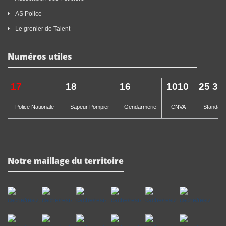
AS Police
Le grenier de Talent
Numéros utiles
17
18
16
1010
25 33
Police Nationale
Sapeur Pompier
Gendarmerie
CNVA
Standard 
Notre maillage du territoire