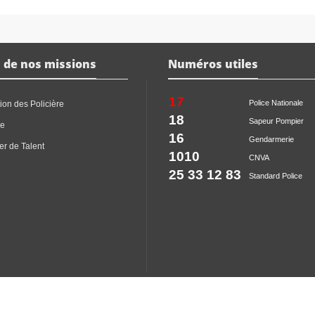
 de nos missions
Numéros utiles
17
Police Nationale
ion des Policière
18
Sapeur Pompier
ce
16
Gendarmerie
er de Talent
1010
CNVA
25 33 12 83
Standard Police