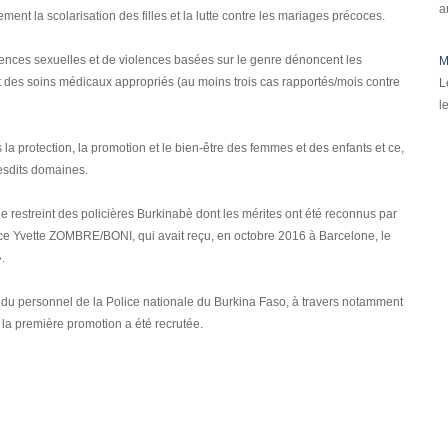
a
rement la scolarisation des filles et la lutte contre les mariages précoces.
lences sexuelles et de violences basées sur le genre dénoncent les
M
ent des soins médicaux appropriés (au moins trois cas rapportés/mois contre
L
l
 protection, la promotion et le bien-être des femmes et des enfants et ce,
lesdits domaines.
restreint des policières Burkinabè dont les mérites ont été reconnus par
ice Yvette ZOMBRE/BONI, qui avait reçu, en octobre 2016 à Barcelone, le
».
e du personnel de la Police nationale du Burkina Faso, à travers notamment
a première promotion a été recrutée.