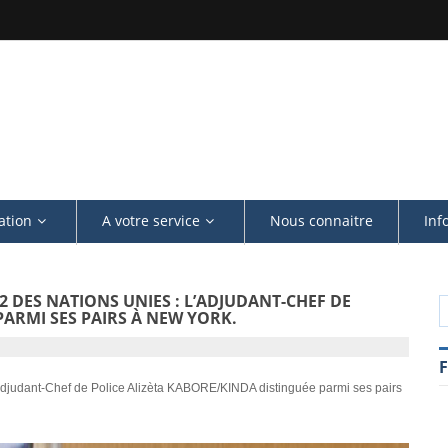
UE
ation
A votre service
Nous connaitre
Inf
2 DES NATIONS UNIES : L’ADJUDANT-CHEF DE
PARMI SES PAIRS À NEW YORK.
’Adjudant-Chef de Police Alizèta KABORE/KINDA distinguée parmi ses pairs