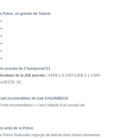
a Police, un grenier de Talents
6e journée du Championat D1
ésultats de la 26è journée :
ASFB 1-0 USO AJEB 3-1 USFA
AJESTIC SC
ruits incomestibles de Izak KAGAMBEGA
Fruits incomestibles » c’est l’intitulé d’un recueil de
es amis de la Police
a Police Nationale regorge de talents dans divers domaines