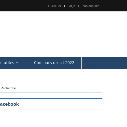
Accueil
FAQs
Plan dun site
os utiles
Concours direct 2022
Facebook