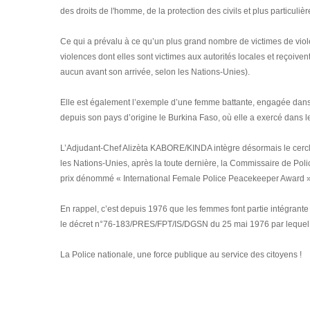
des droits de l'homme, de la protection des civils et plus particuliè
Ce qui a prévalu à ce qu’un plus grand nombre de victimes de vio
violences dont elles sont victimes aux autorités locales et reçoiv
aucun avant son arrivée, selon les Nations-Unies).
Elle est également l’exemple d’une femme battante, engagée dans la
depuis son pays d’origine le Burkina Faso, où elle a exercé dans 
L’Adjudant-Chef Alizèta KABORE/KINDA intègre désormais le cercle 
les Nations-Unies, après la toute dernière, la Commissaire de Pol
prix dénommé « International Female Police Peacekeeper Award 
En rappel, c’est depuis 1976 que les femmes font partie intégrant
le décret n°76-183/PRES/FPT/IS/DGSN du 25 mai 1976 par lequel l
La Police nationale, une force publique au service des citoyens !