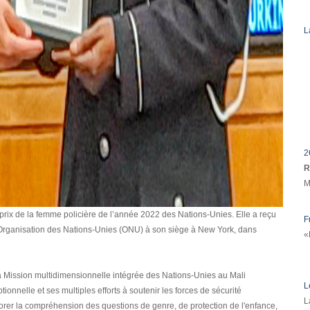
L
2
R
M
rix de la femme policière de l’année 2022 des Nations-Unies. Elle a reçu
F
 l’Organisation des Nations-Unies (ONU) à son siège à New York, dans
«
a Mission multidimensionnelle intégrée des Nations-Unies au Mali
L
nnelle et ses multiples efforts à soutenir les forces de sécurité
L
orer la compréhension des questions de genre, de protection de l'enfance,