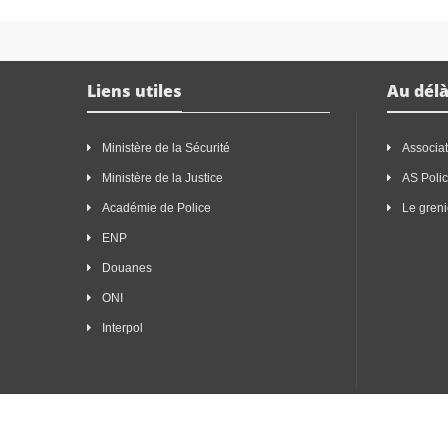
Liens utiles
Au délà
Ministère de la Sécurité
Associat
Ministère de la Justice
AS Poli
Académie de Police
Le greni
ENP
Douanes
ONI
Interpol